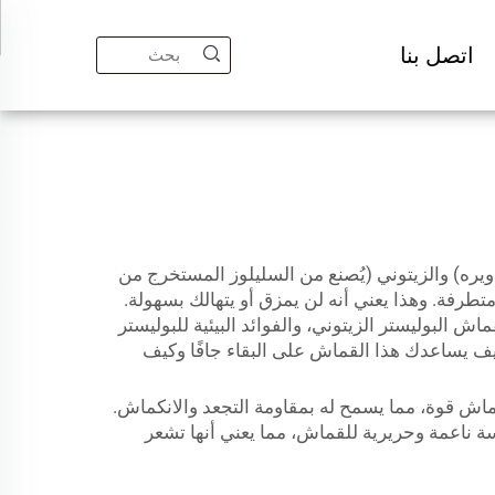
اتصل بنا
دويره) والزيتوني (يُصنع من السليلوز المستخرج من
نة متطرفة. وهذا يعني أنه لن يمزق أو يتهالك بسهولة.
ش البوليستر الزيتوني، والفوائد البيئية للبوليستر
يف يساعدك هذا القماش على البقاء جافًا وكيف
قماش قوة، مما يسمح له بمقاومة التجعد والانكماش.
ة ناعمة وحريرية للقماش، مما يعني أنها تشعر