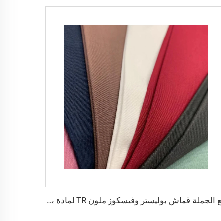
بيع الجملة قماش بوليستر وفيسكوز ملون TR لمادة بدلة رجالية