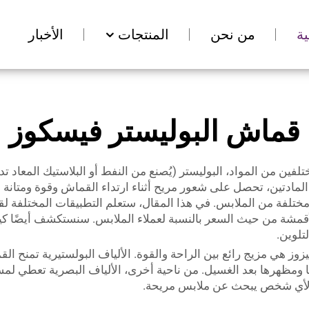
ة
من نحن
المنتجات
الأخبار
قماش البوليستر فيسكوز
فين من المواد، البوليستر (يُصنع من النفط أو البلاستيك المعاد ت
ج هاتين المادتين، تحصل على شعور مريح أثناء ارتداء القماش وقوة ومتا
 مختلفة من الملابس. في هذا المقال، ستعلم التطبيقات المختلفة لقما
 الأقمشة من حيث السعر بالنسبة لعملاء الملابس. سنستكشف أيضًا ك
تلوين.
ز هي مزيج رائع بين الراحة والقوة. الألياف البولستيرية تمنح ال
ومظهرها بعد الغسيل. من ناحية أخرى، الألياف البصرية تعطي لمس
دًا لأي شخص يبحث عن ملابس مريحة.