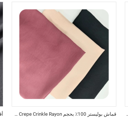
وب رجالية الشرق الأوسط، قماش قميص خفيف الوزن
قماش بوليستر 100٪ بحجم 180D kain CEY Airflow Crepe Crinkle Rayon مخصص لملابس النساء