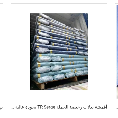
اش البوليستر والفيزاوس المناسب للبدلات والمخصص لملابس الموظفين مع حافة إنجليزية
أقمشة بذلات رخيصة الجملة TR Serge بجودة عالية من قطن البوليستر المخلوط