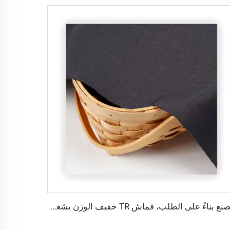
مصنع بناءً على الطلب، قماش TR خفيف الوزن يشعر بالراحة في الشرق الأوسط بألوان مختلفة، قماش تويل ملون القمصان والروب