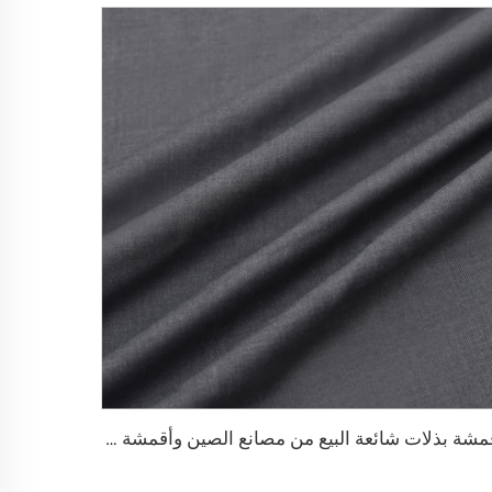
أقمشة بذلات شائعة البيع من مصانع الصين وأقمشة الزي المدرسي المصنوعة من البوليستر والفيسكوز للتwill الرجال