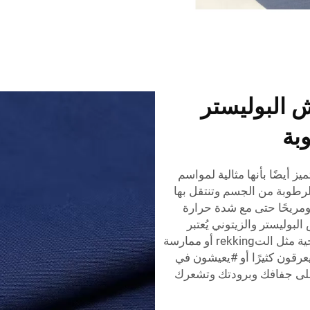
ش البوليستر
بة
يز أيضًا بأنها مثالية لمواسم
لرطوبة من الجسم وتنتقل بها
 ومريحًا حتى مع شدة حرارة
وليستر والزيتوني يُعتبر
مناسبًا للملابس الرياضية وكذلك الأنشطة الخارجية مثل التrekking أو ممارسة
يعرقون كثيرًا أو #يعيشون في
على جفافك وبرودتك وتشعرك