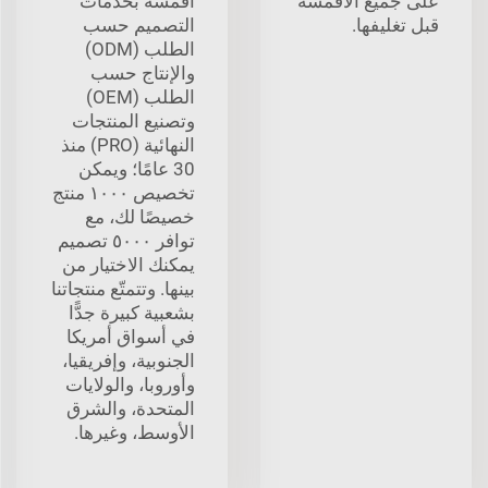
على جميع الأقمشة
أقمشة بخدمات
قبل تغليفها.
التصميم حسب
الطلب (ODM)
والإنتاج حسب
الطلب (OEM)
وتصنيع المنتجات
النهائية (PRO) منذ
30 عامًا؛ ويمكن
تخصيص ١٠٠٠ منتج
خصيصًا لك، مع
توافر ٥٠٠٠ تصميم
يمكنك الاختيار من
بينها. وتتمتّع منتجاتنا
بشعبية كبيرة جدًّا
في أسواق أمريكا
الجنوبية، وإفريقيا،
وأوروبا، والولايات
المتحدة، والشرق
الأوسط، وغيرها.