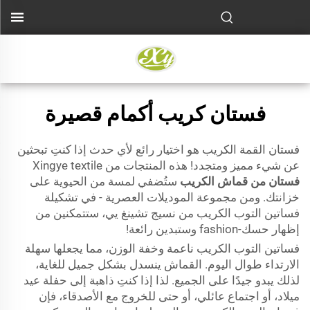
فستان كريب أكمام قصيرة
فستان القمة الكريب هو اختيار رائع لأي حدث إذا كنتِ تبحثين
عن شيء مميز ومتجدد! هذه المنتجات من Xingye textile
فستان من قماش الكريب
ستُضفي لمسة من الحيوية على
خزانتك. ومن مجموعة الموديلات العصرية - في تشكيلة
فساتين التوب الكريب من نسيج تشينغ يي، ستتمكنين من
إظهار حسك-fashion وستبدين رائعة!
فساتين التوب الكريب ناعمة وخفة الوزن، مما يجعلها سهلة
الارتداء طوال اليوم. القماش ينسدل بشكل جميل للغاية،
لذلك يبدو جيدًا على الجميع. لذا إذا كنتِ ذاهبة إلى حفلة عيد
ميلاد، أو اجتماع عائلي، أو حتى للخروج مع الأصدقاء، فإن