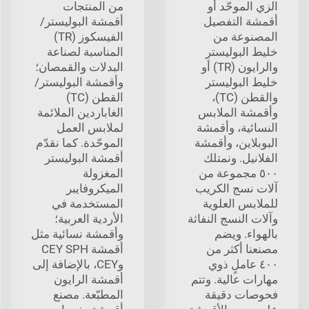
الزي الموحّد أو
من المنتجات
أقمشة التفصيل
أقمشة البوليستر/
المصنوعة من
الفيسكوز (TR)
خليط البوليستر
المناسبة لصناعة
والرايون (TR) أو
البدلات والقمصان؛
خليط البوليستر
وأقمشة البوليستر/
والقطن (TC)،
القطن (TC)
وأقمشة الملابس
الغاباردين الملائمة
النسائية، وأقمشة
لملابس العمل
البوبلاين، وأقمشة
الموحّدة. كما نقدّم
الفلانيل. ونمتلك
أقمشة البوليستر
٥٠٠ مجموعة من
المغزولة
آلات نسج الكريب
الميكروفايبر
للملابس العلوية
المستخدمة في
وآلات النسج النفاثة
الأردية العربية؛
بالهواء. ويضم
وأقمشة نسائية مثل
مصنعنا أكثر من
أقمشة CEY SPH
٤٠٠ عاملٍ ذوي
وCEY، بالإضافة إلى
مهارات عالية. وتتم
أقمشة الرايون
فحوصات دقيقة
المطبّعة. مصنع