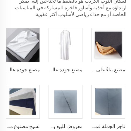
فستان التوب الكريب هو بالضبط ما تحتاجين إليه. يمكن
ارتداؤه مع أحذية وأساور فاخرة للمشاركة في المناسبات
الخاصة أو مع حذاء رياضي لأسلوب أكثر عفوية.
مصنع بناءً على الطلب، قماش TR خفيف الوزن يشعر بالراحة في الشرق الأوسط بألوان مختلفة، قماش تويل ملون القمصان والروب
مصنع جودة عالية قماش تويل TR، مجموعة روب رجالية الشرق الأوسط، قماش قميص خفيف الوزن
مصنع جودة عالية قماش تويل TR ملون، مجموعة روب رجالية الشرق الأوسط، قماش قميص خفيف الوزن
تاجر الجملة قماش ثوب عربي رخيص الميكرو فايبر للرجال، قماش بوليستر مشغول، تويبو قماش قميص ثوب عربي
معروض للبيع بسعر منخفض قماش ثوب عربي لثوب أربعة قطع قميص وسروال، قماش بوليستر تويبو ميكرو فايبر
نسيج مصنوع من الألياف الدقيقة البلاستيكية Toyobo بقياس 100T نسيج عادي