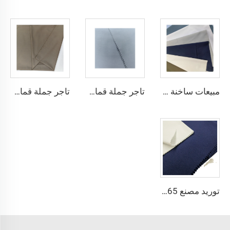
مبيعات ساخنة قماش الثوب العربي للألياف الدقيقة للرجال قماش بوليستر مجوف قماش toyobo قميص ثوب عربي
تاجر جملة قماش الألياف الدقيقة للرجال قماش بوليستر مجوف قماش toyobo قميص ثوب عربي
تاجر جملة قماش الثوب العربي للرجال قماش بوليستر مجوف قماش toyobo قميص ثوب عربي
توريد مصنع 65٪ بوليستر 35٪ قطن لبطانة الجينز النسيج المسطح TC TWILL ملون لنسيج جيوب الزي الرسمي