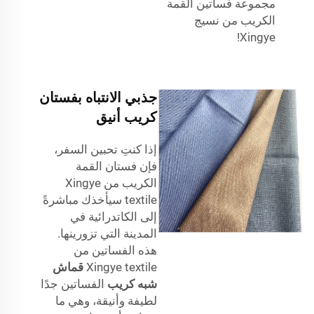
مجموعة فساتين القمة
الكريب من نسيج
Xingye!
جذبي الانتباه بفستان
كريب أنيق
إذا كنتِ تحبين السفر،
فإن فستان القمة
الكريب من Xingye
textile سيأخذك مباشرةً
إلى الكاتدرائية في
المدينة التي تزورينها.
هذه الفساتين من
Xingye textile
قماش
شبه كريب
الفساتين جدًا
لطيفة وأنيقة، وهي ما