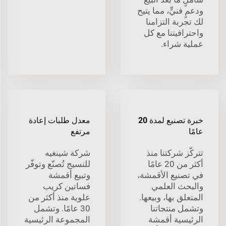
ودعمٍ فنيٍّ، مما يتيح
لك تجربة التزامنا
واحترافيتنا مع كل
عملية شراء.
خبرة تصنيع لمدة 20
معدل طلبات إعادة
عامًا
مرتفع
تتركّز شركتنا منذ
شركة شينغيه
أكثر من 20 عامًا
للنسيج تُصنّع وتوفّر
في تصنيع الأقمشة،
وتبيع أقمشة
والبحث العلمي
فساتين كريب
المتعلق بها، وبيعها.
علوية منذ أكثر من
وتشمل منتجاتنا
30 عامًا. وتشمل
الرئيسية أقمشة
المجموعة الرئيسية