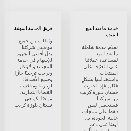
خدمة ما بعد البيع
فريق الخدمة المهنية
الجيدة
ويُطلب من جميع
نقدّم خدمة شاملة
موظفي شركتنا
ما بعد البيع
بذل أقصى الجهود
لمساعدة عملائنا
للإسهام في خدمة
على التعرّف على
المجتمع والابتكار.
المنتجات
ونرحب ترحيبًا حارًّا
واستخدامها بشكلٍ
بجميع الأصدقاء
فعّال. فإذا اخترتَ
لزيارتنا ومناقشة
فستان بلوزة كريب
القضايا التجارية.
من شركتنا،
مرحبًا بكم في
فستحصل ليس
فستان بلوزة كريب!
فقط على منتجات
عالية الجودة، بل
أيضًا على دعمٍ
شاملٍ ما بعد البيع