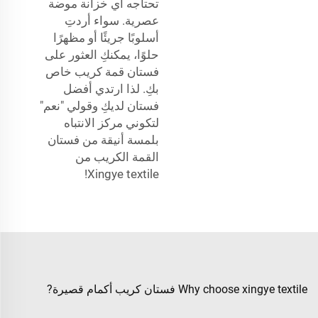
تحتاجه أي خزانة موضة
عصرية. سواء أردتِ
أسلوبًا جريئًا أو مظهرًا
حلوًا، يمكنكِ العثور على
فستان قمة كريب خاص
بكِ. لذا ارتدي أفضل
فستان لديكِ وقولي "نعم"
لتكوني مركز الانتباه
بلمسة أنيقة من فستان
القمة الكريب من
Xingye textile!
Why choose xingye textile فستان كريب أكمام قصيرة?