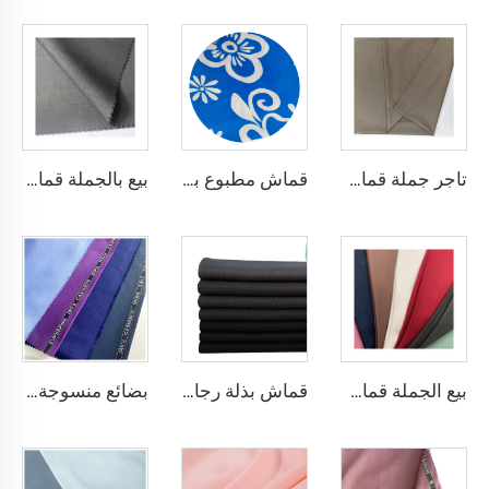
تاجر جملة قماش الثوب العربي للرجال قماش بوليستر مجوف قماش toyobo قميص ثوب عربي
قماش مطبوع بالصبغة مصنوع من بوليستر 100٪ CEY، وزنه 165 جرام لكل متر مربع، مع زخرفة أزهار CEY
بيع بالجملة قماش تويل بنسبة 80% بوليستر و20% فيزاوس لأزياء الرجال العرب والثياب التقليدية لتويبو
بيع الجملة قماش بوليستر وفيسكوز ملون TR لمادة بدلة رجالية
قماش بذلة رجالية من صوف الكشمير التويد مع حدود إنجليزية
بضائع منسوجة من بوليستر وفيسكوز إندونيسيا بوليستر وفيسكوز