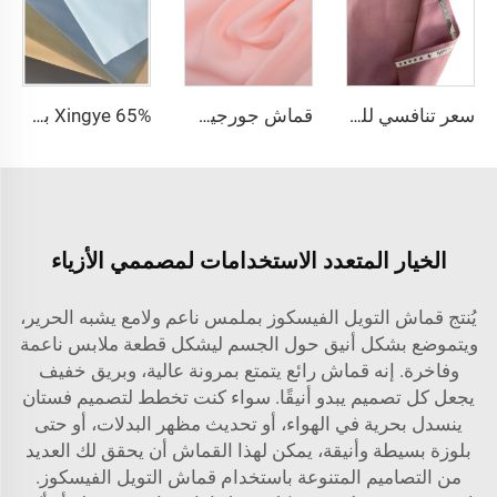
سعر تنافسي للقماش tr 80% بوليستر و20% رايون مناسب لملابس الرجال والقمصان
قماش جورجيت شيفون 75D بسعر رخيص البوليستر 100% 2800 لفّة شيفون اللؤلؤي لصناعة الفساتين
Xingye 65% بوليستر 35% قطن TC مقاوم للماء تويل قماش للملابس الطبية
الخيار المتعدد الاستخدامات لمصممي الأزياء
يُنتج قماش التويل الفيسكوز بملمس ناعم ولامع يشبه الحرير،
ويتموضع بشكل أنيق حول الجسم ليشكل قطعة ملابس ناعمة
وفاخرة. إنه قماش رائع يتمتع بمرونة عالية، وبريق خفيف
يجعل كل تصميم يبدو أنيقًا. سواء كنت تخطط لتصميم فستان
ينسدل بحرية في الهواء، أو تحديث مظهر البدلات، أو حتى
بلوزة بسيطة وأنيقة، يمكن لهذا القماش أن يحقق لك العديد
من التصاميم المتنوعة باستخدام قماش التويل الفيسكوز.