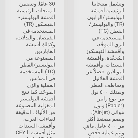
وتشمل منتجاتنا
30 عامًا. وتتضمن
الرئيسية أقمشة
المنتجات الرئيسية
البوليستر/الرايون
أقمشة البوليستر-
(TR) والبوليستر/
الفيسكوز (TR)
القطن (TC)
المستخدمة في
المستخدمة في
القمصان والبدلات،
الزي الموحَّد،
وكذلك أقمشة
وأقمشة الفيسكوز
الغاباردين
المُجعَّدة، وأقمشة
المصنوعة من
السيدات، وأقمشة
البوليستر/القطن
البوبلاين، فضلاً عن
(TC) المستخدمة
أقمشة الفلانيل
في الملابس
ومعاطف المطر.
العملية والزي
ونمتلك ٥٠٠ نول
الموحّد. كما ننتج
من نوع رابير
أقمشة البوليستر
(Rapier) ونول
المغزلية المصنوعة
هوائي (Air-jet).
من الألياف الدقيقة
ويضم مصنعنا أكثر
لعباءات العرب،
من ٤٠٠ عاملٍ ماهرٍ.
وأقمشة السيدات
وتتم عملية فحص
مثل أقمشة الـCEY