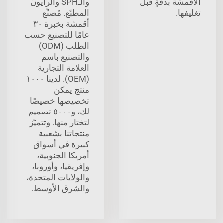
الأقمشة بدقةٍ قبل
والـSPH والرايون
تغليفها.
المطبّع. مُصنِّع
أقمشة بخبرة ٣٠
عامًا للتصنيع حسب
الطلب (ODM)
والتصنيع باسم
العلامة التجارية
(OEM). لدينا ١٠٠٠
منتج يمكن
تخصيصها خصيصًا
لك، و٥٠٠٠ تصميم
لتختار منها. وتتميّز
منتجاتنا بشعبية
كبيرة في أسواق
أمريكا الجنوبية،
وإفريقيا، وأوروبا،
والولايات المتحدة،
والشرق الأوسط.