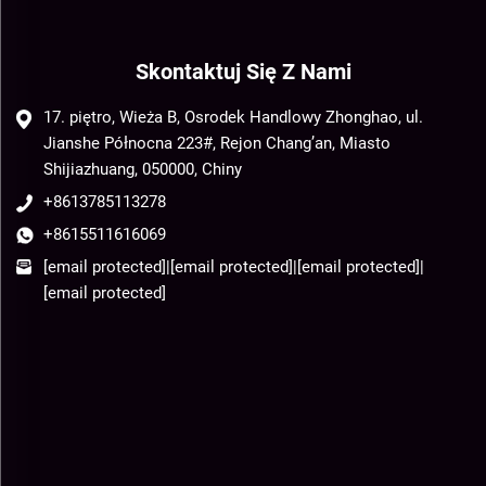
Skontaktuj Się Z Nami
17. piętro, Wieża B, Osrodek Handlowy Zhonghao, ul.
Jianshe Północna 223#, Rejon Chang’an, Miasto
Shijiazhuang, 050000, Chiny
+8613785113278
+8615511616069
[email protected]
|
[email protected]
|
[email protected]
|
[email protected]