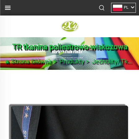
PL
TR tkanina poliestrowo-wiskozowa
Strona Główna
>
Produkty
>
Jednolity/ Tkanina na garnitury