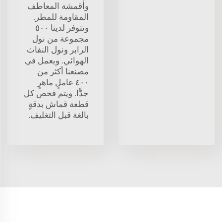
وأقمشة المعاطف
المقاومة للمطر.
وتتوفر لدينا ٥٠٠
مجموعة من نول
الرابر ونول النفاث
الهوائي. ويعمل في
مصنعنا أكثر من
٤٠٠ عاملٍ ماهرٍ
جدًّا. ويتم فحص كل
قطعة قماش بدقةٍ
بالغة قبل التغليف.