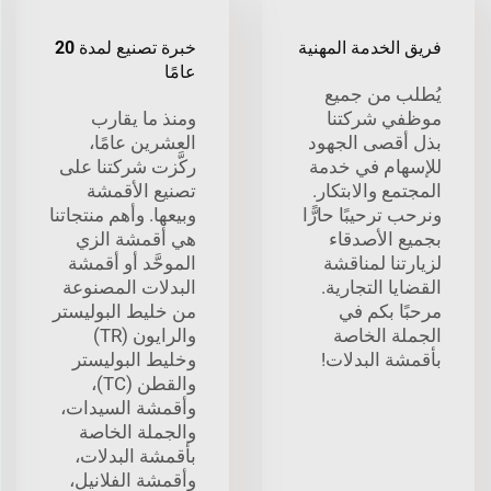
فريق الخدمة المهنية
خبرة تصنيع لمدة 20
عامًا
يُطلب من جميع
موظفي شركتنا
ومنذ ما يقارب
بذل أقصى الجهود
العشرين عامًا،
للإسهام في خدمة
ركَّزت شركتنا على
المجتمع والابتكار.
تصنيع الأقمشة
ونرحب ترحيبًا حارًّا
وبيعها. وأهم منتجاتنا
بجميع الأصدقاء
هي أقمشة الزي
لزيارتنا لمناقشة
الموحَّد أو أقمشة
القضايا التجارية.
البدلات المصنوعة
مرحبًا بكم في
من خليط البوليستر
الجملة الخاصة
والرايون (TR)
بأقمشة البدلات!
وخليط البوليستر
والقطن (TC)،
وأقمشة السيدات،
والجملة الخاصة
بأقمشة البدلات،
وأقمشة الفلانيل،