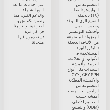
المصنوعة من
على خدمات ما بعد
البوليستر/القطن
البيع الشاملة
(TC) بالجملة
والدعم الفني، مما
لتصنيع الزي الموحّد
يضمن لكم تجربة
وملابس العمل؛
احترافيتنا والتزامنا
وأقمشة البوليستر
في كل مرة
المغزولة المصنوعة
تستخدمون فيها
من الألياف الدقيقة
منتجاتنا.
(مايكروفايبر)
المستخدمة في
الأثواب أو الجلابيب
العربية؛ وأقمشة
السيدات مثل أنواع
CEY SPH وCYY
والأقمشة المطبّعة
المصنوعة من
الرايون. نحن مصنع
أقمشة حسب
التصميم الأصلي
(ODM) والتصنيع