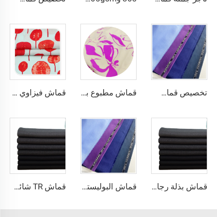
تخصيص قماش البوليستر والفيزاوس المناسب للبدلات والمخصص لملابس الموظفين مع حافة إنجليزية
قماش مطبوع بالصبغة لعام 2024 مصنوع من بوليستر 100٪ CEY، وزنه 165 جرام لكل متر مربع، مع زخرفة أزهار ونقش Uragiri CEY
قماش فيزاوي مطبوع بنقوش زهرية صباغة عادية للقمصان والفساتين مصنوع من البوليستر بنسبة 100%
قماش بذلة رجالية من صوف الكشمير التويد مع حدود إنجليزية
قماش البوليستر الفسكوز / TR للبدلات
قماش TR شائع للتنورة الرجالية، قماش TR عالي الجودة للتصدير بالجملة من الصين بألوان جميلة ومتوفر من المصنع