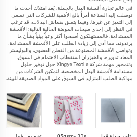
في عالم تجارة أقمشة البدل بالجملة، يُعد امتلاك أحدث ما
توصلت إليه الصناعة أمراً بالغ الأهمية للشركات التي تسعى
إلى التميز عن غيرها. وفيما يتعلق بقماش البدلات، قد ترغب
في النظر إلى إحدى صيحات الموضة الحالية التالية: الأقمشة
المستدامة. فالمستهلكون أصبحوا أكثر وعياً بيئياً بشأن ما
يرتدونه، مما أدى إلى زيادة الطلب على الأقمشة المستدامة.
وتواصل الأقمشة المصنوعة من القطن العضوي، والبوليستر
المعاد تدويره، والخيزران استقطاب الاهتمام في السوق.
وتتمحور مهمة شركة Xingye Textile حول توفير حلول
مستدامة لأقمشة البدل المخصصة، لتمكين الشركات من
مواكبة الطلب المتزايد في السوق على المواد الصديقة للبيئة.
تاجر جملة قماش الألياف الدقيقة للرجال قماش بوليستر مجوف قماش toyobo قميص ثوب عربي
30s و45s 105gsm تصميم جميل صباغة عادية لموضة فساتين وقمصان السيدات مصنوع من البوليستر بنسبة 100%
تخصيص قماش البدلات بنسبة 20% فيزاوس و80% بوليستر، قماش البوليستر والرايون TR Toyobo المخصص للبدلات