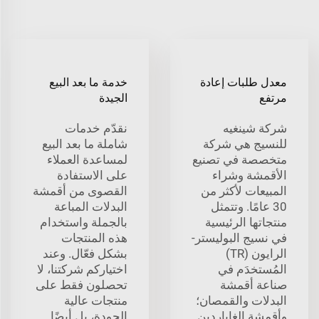
معدل طلبات إعادة
خدمة ما بعد البيع
مرتفع
الجيدة
شركة شينغيه
نقدّم خدمات
للنسيج هي شركة
شاملة ما بعد البيع
متخصصة في تصنيع
لمساعدة العملاء
الأقمشة وشراء
على الاستفادة
المبيعات لأكثر من
القصوى من أقمشة
30 عامًا. وتتمثل
البدلات المباعة
منتجاتها الرئيسية
بالجملة واستخدام
في نسيج البوليستر-
هذه المنتجات
الرايون (TR)
بشكل فعّال. وعند
المُستخدَم في
اختياركم شركتنا، لا
صناعة أقمشة
تحصلون فقط على
البدلات والقمصان؛
منتجات عالية
وأقمشة الغاباردين
الجودة، بل أيضًا