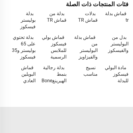
فئات المنتجات ذات الصلة
قماش بدلة
بدلات
بدلة من
بدلة
tr
قماش TR
قماش TR
بوليستر
فيسكوز
بدل من
قماش بدلة
قماش بولي
بدلة تحتوي
البوليستر
من
فيسكوز
على 65
والفيسكوز
البوليستر
للملابس
بوليستر و35
والفيزاويز
الرسمية
فيسكوز
مادة البولي
نسيج
بدلة رجالية
قماش
فيسكوز
مناسب
بنمط
البوبلين
للبدلة
الهيرينغBone
العادي