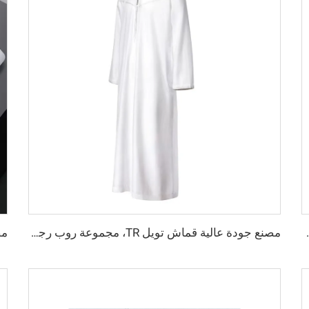
وان مختلفة، قماش تويل ملون القمصان والروب
مصنع جودة عالية قماش تويل TR، مجموعة روب رجالية الشرق الأوسط، قماش قميص خفيف الوزن