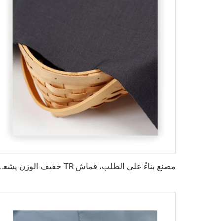
مصنع بناءً على الطلب، قماش TR خفيف الوزن يشعر بالراحة في الشرق الأوسط بأل