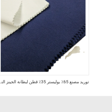
توريد مصنع 65٪ بوليستر 35٪ قطن لبطانة الجينز النسيج 