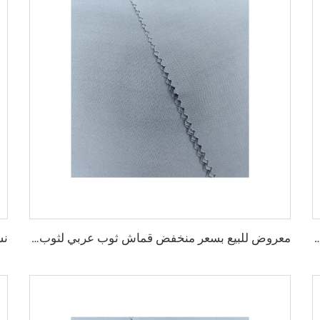
خيص الميكرو فايبر للرجال، قماش بوليستر مشغول، تويبو قماش قميص ثوب عربي
معروض للبيع بسعر منخفض قماش ثوب عربي لثوب أربعة قطع قميص وسروال، قماش بوليستر تويبو ميكرو فايبر