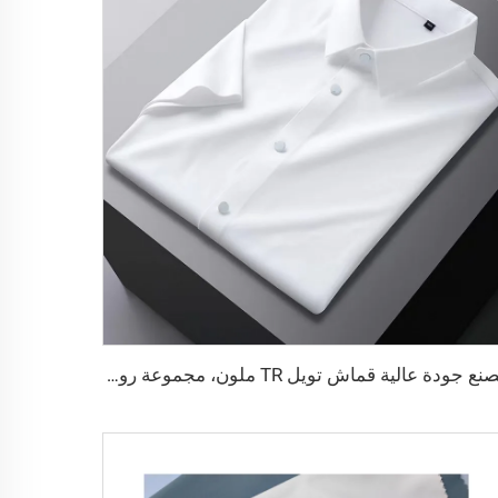
مصنع جودة عالية قماش تويل TR ملون، مجموعة روب رجالية الشرق الأوسط، قماش قميص خفيف الوزن