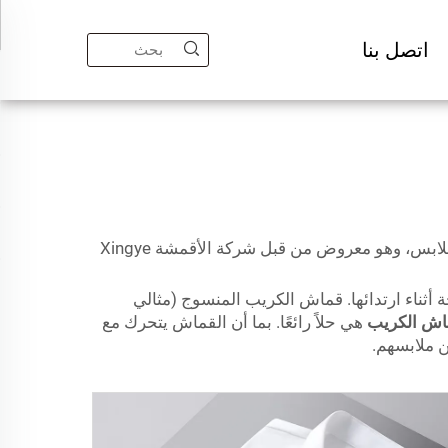
اتصل بنا
الكريب المنسوج هو قماش فريد يناسب إنشاء الملابس المريحة. يمكن استخدام هذا القماش المطاطي لمعظم أنواع الملابس، وهو معروض من قبل شركة الأقمشة Xingye
أثناء ارتدائها. قماش الكريب المنسوج (مثالي
اش الكريب
هي حلاً رائعًا. بما أن القماش يتحرك مع
 ملابسهم.