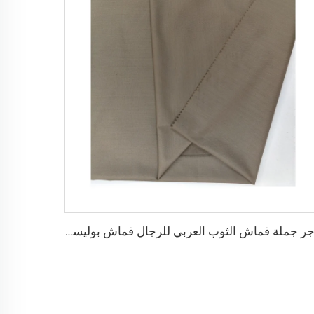
تاجر جملة قماش الثوب العربي للرجال قماش بوليستر مجوف قماش toyobo قميص ثوب عربي