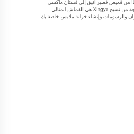
ليًا! من قميص قصير أنيق إلى فستان ماكسي
أنيق، فإن قماشة الكريب المنسوجة من نسيج Xingye هي القماش المثالي
لوان والرسومات وإنشاء خزانة ملابس خاصة بك