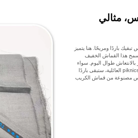
س، مثالي
بقيك باردًا ومريحًا. هنا يتميز
سمح هذا القماش الخفيف
 بالانتعاش طوال اليوم. سواء
كنت في الخارج مع الأصدقاء أو تشارك في أحد piknics العائلية، ستبقى باردًا
لابس مصنوعة من قماش الكريب