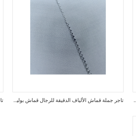
ربي للألياف الدقيقة للرجال قماش بوليستر مجوف قماش toyobo قميص ثوب عربي
تاجر جملة قماش الألياف الدقيقة للرجال قماش بوليستر مجوف قماش toyobo قميص ثوب عربي