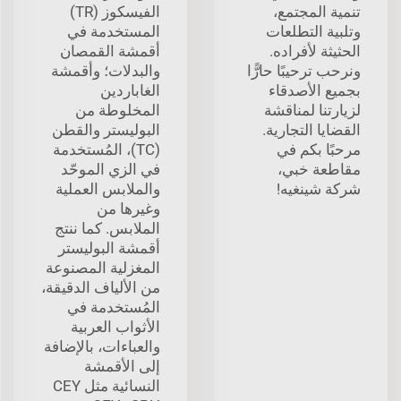
تنمية المجتمع،
الفيسكوز (TR)
وتلبية التطلعات
المستخدمة في
الحثيثة لأفراده.
أقمشة القمصان
ونرحب ترحيبًا حارًّا
والبدلات؛ وأقمشة
بجميع الأصدقاء
الغاباردين
لزيارتنا لمناقشة
المخلوطة من
القضايا التجارية.
البوليستر والقطن
مرحبًا بكم في
(TC)، المُستخدمة
مقاطعة خبي،
في الزي الموحّد
شركة شينغيه!
والملابس العملية
وغيرها من
الملابس. كما ننتج
أقمشة البوليستر
المغزلية المصنوعة
من الألياف الدقيقة،
المُستخدمة في
الأثواب العربية
والعباءات، بالإضافة
إلى الأقمشة
النسائية مثل CEY