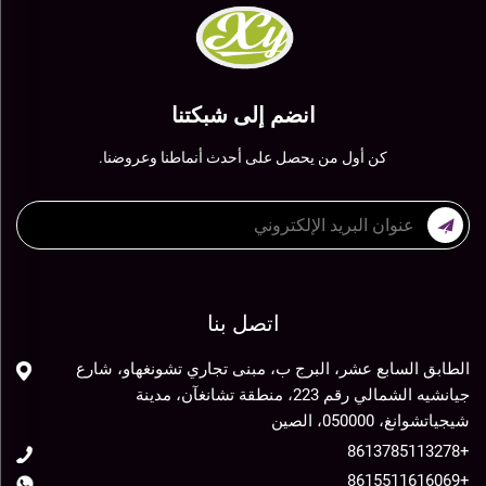
انضم إلى شبكتنا
كن أول من يحصل على أحدث أنماطنا وعروضنا.
اتصل بنا
الطابق السابع عشر، البرج ب، مبنى تجاري تشونغهاو، شارع
جيانشيه الشمالي رقم 223، منطقة تشانغآن، مدينة
شيجياتشوانغ، 050000، الصين
+8613785113278
+8615511616069