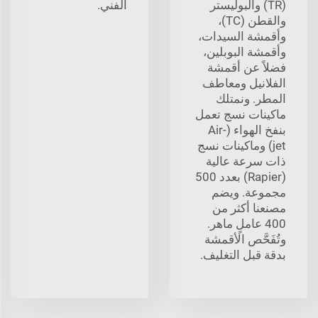
(TR) والبوليستر
الفني.
والقطن (TC)،
وأقمشة السيدات،
وأقمشة البوبلين،
فضلاً عن أقمشة
الفلانيل ومعاطف
المطر. ونمتلك
ماكينات نسج تعمل
بنفخ الهواء (Air-
jet) وماكينات نسج
ذات سرعة عالية
(Rapier) بعدد 500
مجموعة. ويضم
مصنعنا أكثر من
400 عاملٍ ماهر.
وتُفَحَّص الأقمشة
بدقة قبل التغليف.