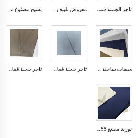
تاجر الجملة قماش ثوب عربي رخيص الميكرو فايبر للرجال، قماش بوليستر مشغول، تويبو قماش قميص ثوب عربي
معروض للبيع بسعر منخفض قماش ثوب عربي لثوب أربعة قطع قميص وسروال، قماش بوليستر تويبو ميكرو فايبر
نسيج مصنوع من الألياف الدقيقة البلاستيكية Toyobo بقياس 100T نسيج عادي
مبيعات ساخنة قماش الثوب العربي للألياف الدقيقة للرجال قماش بوليستر مجوف قماش toyobo قميص ثوب عربي
تاجر جملة قماش الألياف الدقيقة للرجال قماش بوليستر مجوف قماش toyobo قميص ثوب عربي
تاجر جملة قماش الثوب العربي للرجال قماش بوليستر مجوف قماش toyobo قميص ثوب عربي
توريد مصنع 65٪ بوليستر 35٪ قطن لبطانة الجينز النسيج المسطح TC TWILL ملون لنسيج جيوب الزي الرسمي