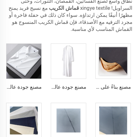
نطاق واسع لصنع الفساتين، القمصان، التنورات، وحتى
السراويل! xingye textile
قماش الكريب
مع نسيج فريد يمنح
مظهرًا أنيقًا يمكن ارتداؤه. سواء كان ذلك في حفلة فاخرة أو
مجرد الترفيه مع الأصدقاء، فإن قماش الكريب المنسوج هو
القماش المناسب لأي مناسبة.
مصنع بناءً على الطلب، قماش TR خفيف الوزن يشعر بالراحة في الشرق الأوسط بألوان مختلفة، قماش تويل ملون القمصان والروب
مصنع جودة عالية قماش تويل TR، مجموعة روب رجالية الشرق الأوسط، قماش قميص خفيف الوزن
مصنع جودة عالية قماش تويل TR ملون، مجموعة روب رجالية الشرق الأوسط، قماش قميص خفيف الوزن