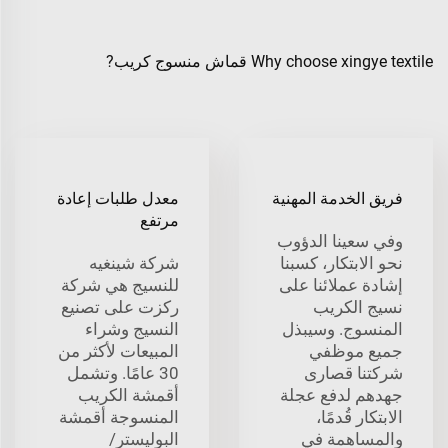
Why choose xingye textile قماش منسوج كريب?
فريق الخدمة المهنية
معدل طلبات إعادة
مرتفع
وفي سعينا الدؤوب
نحو الابتكار، كسبنا
شركة شينغيه
إشادة عملائنا على
للنسيج هي شركة
نسيج الكريب
ركزت على تصنيع
المنسوج. وسيبذل
النسيج وشراء
جميع موظفي
المبيعات لأكثر من
شركتنا قصارى
30 عامًا. وتشمل
جهدهم لدفع عجلة
أقمشة الكريب
الابتكار قُدمًا،
المنسوجة أقمشة
والمساهمة في
البوليستر/