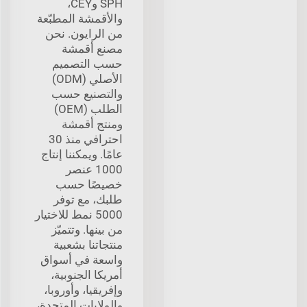
SPH وCEY،
والأقمشة المطبّعة
من الرايون. نحن
مصنع أقمشة
حسب التصميم
الأصلي (ODM)
والتصنيع حسب
الطلب (OEM)
ومنتج أقمشة
احترافي منذ 30
عامًا. ويمكننا إنتاج
1000 عنصر
خصيصًا حسب
طلبك، مع توفر
5000 نمط للاختيار
من بينها. وتتميّز
منتجاتنا بشعبية
واسعة في أسواق
أمريكا الجنوبية،
وإفريقيا، وأوروبا،
والولايات المتحدة،