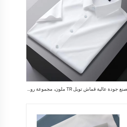
مصنع جودة عالية قماش تويل TR ملون، مجموعة روب رجالية الشرق الأوسط، قماش قميص خفيف الوزن