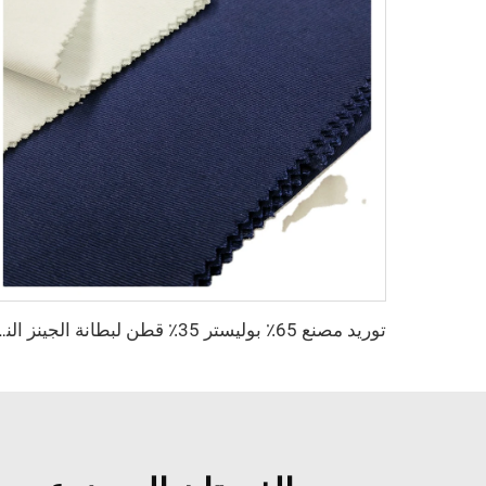
توريد مصنع 65٪ بوليستر 35٪ قطن لبطانة الجينز النسيج 