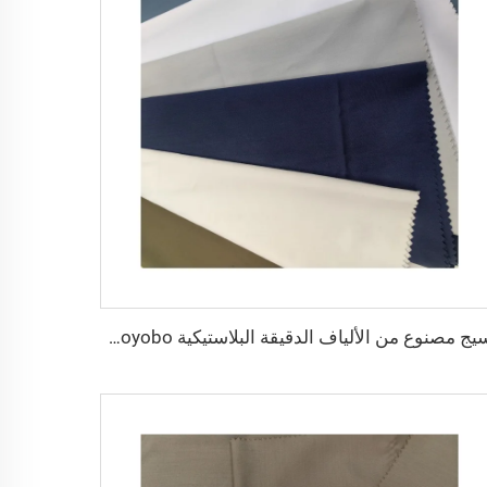
نسيج مصنوع من الألياف الدقيقة البلاستيكية Toyobo بقياس 100T نسيج عادي