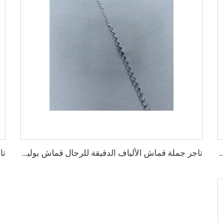
ربي للألياف الدقيقة للرجال قماش بوليستر مجوف قماش toyobo قميص ثوب عربي
تاجر جملة قماش الألياف الدقيقة للرجال قماش بوليستر مجوف قماش toyobo قميص ثوب عربي