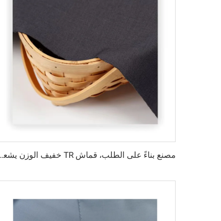
مصنع بناءً على الطلب، قماش TR خفيف الوزن يشعر بالراحة في الشرق الأوسط بأل