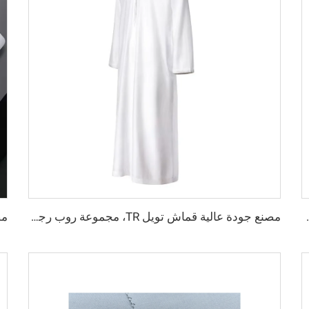
وان مختلفة، قماش تويل ملون القمصان والروب
مصنع جودة عالية قماش تويل TR، مجموعة روب رجالية الشرق الأوسط، قماش قميص خفيف الوزن