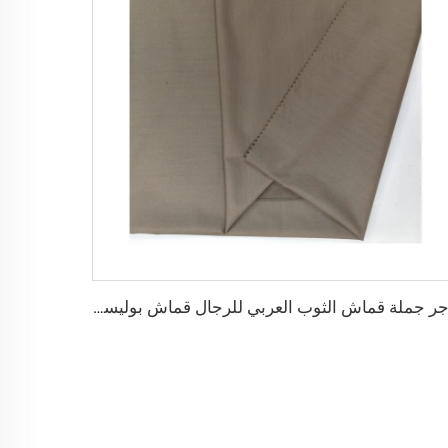
تاجر جملة قماش الثوب العربي للرجال قماش بوليستر مجوف قماش toyobo قميص ثوب عربي