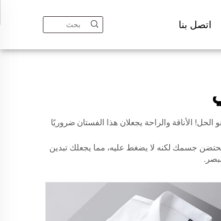
اتصل بنا
ان الكريب المنسوج من Xingye textile هو الحل! الأناقة والراحة يجعلان هذا الفستان ضروريًا
يحتضن جسمك لكنه لا يضغط عليه، مما يجعلك تبدين
بصر.