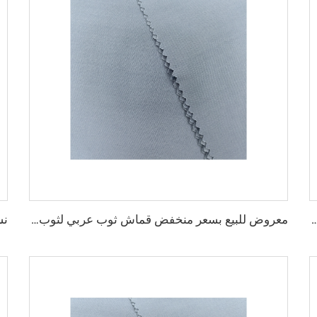
خيص الميكرو فايبر للرجال، قماش بوليستر مشغول، تويبو قماش قميص ثوب عربي
معروض للبيع بسعر منخفض قماش ثوب عربي لثوب أربعة قطع قميص وسروال، قماش بوليستر تويبو ميكرو فايبر