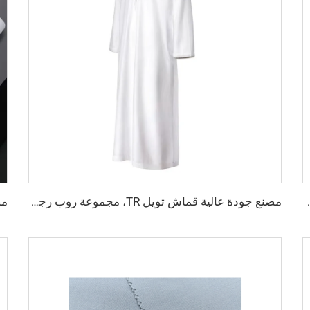
وان مختلفة، قماش تويل ملون القمصان والروب
مصنع جودة عالية قماش تويل TR، مجموعة روب رجالية الشرق الأوسط، قماش قميص خفيف الوزن