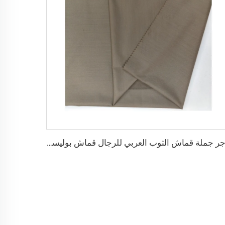
تاجر جملة قماش الثوب العربي للرجال قماش بوليستر مجوف قماش toyobo قميص ثوب عربي