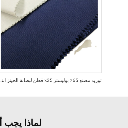
توريد مصنع 65٪ بوليستر 35٪ قطن لبطانة الجينز النسيج 
لماذا يجب 