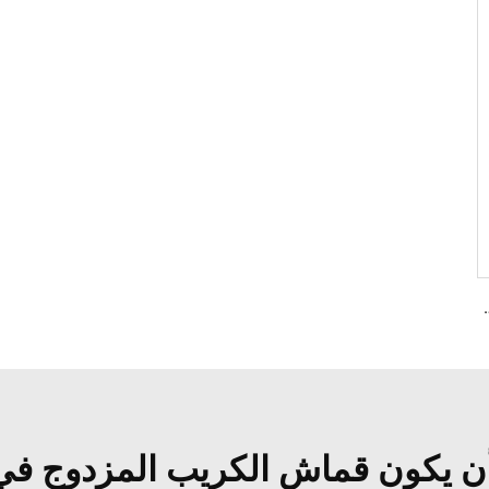
المسطح TC TWILL ملون لنسيج جيوب الزي الرسمي
أن يكون قماش الكريب المزدوج في 