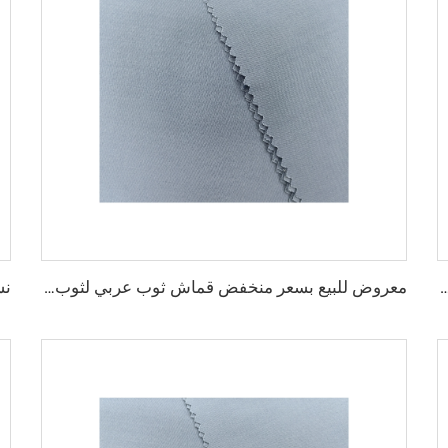
خيص الميكرو فايبر للرجال، قماش بوليستر مشغول، تويبو قماش قميص ثوب عربي
معروض للبيع بسعر منخفض قماش ثوب عربي لثوب أربعة قطع قميص وسروال، قماش بوليستر تويبو ميكرو فايبر