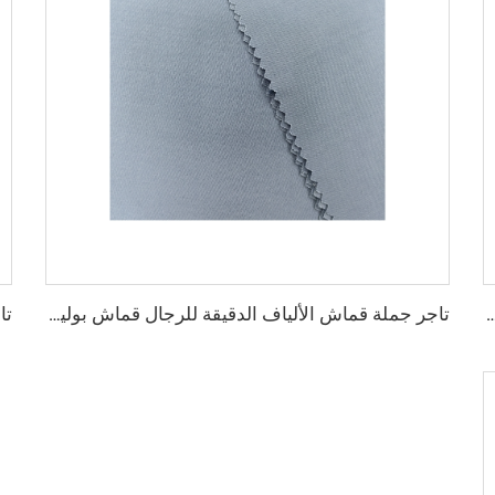
ربي للألياف الدقيقة للرجال قماش بوليستر مجوف قماش toyobo قميص ثوب عربي
تاجر جملة قماش الألياف الدقيقة للرجال قماش بوليستر مجوف قماش toyobo قميص ثوب عربي