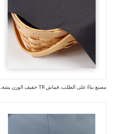
مصنع بناءً على الطلب، قماش TR خفيف الوزن يشعر بالراحة في الشرق الأوسط بأل