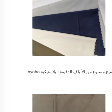
نسيج مصنوع من الألياف الدقيقة البلاستيكية Toyobo بقياس 100T نسيج عادي