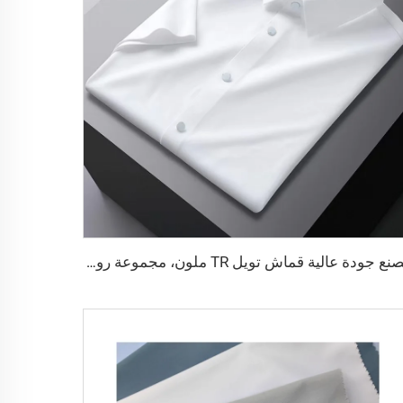
مصنع جودة عالية قماش تويل TR ملون، مجموعة روب رجالية الشرق الأوسط، قماش قميص خفيف الوزن